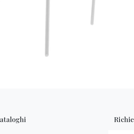
cataloghi
Richi