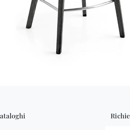
cataloghi
Richi