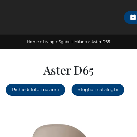
Home
>
Living
>
Sgabelli Milano
>
Aster D65
Aster D65
Richiedi Informazioni
Sfoglia i cataloghi