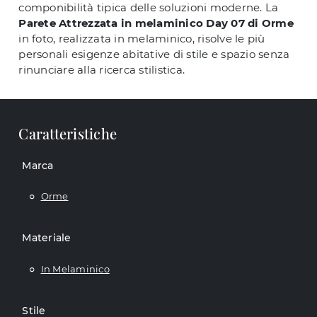
componibilità tipica delle soluzioni moderne. La
Parete Attrezzata in melaminico Day 07 di Orme
in foto, realizzata in melaminico, risolve le più
personali esigenze abitative di stile e spazio senza
rinunciare alla ricerca stilistica.
Caratteristiche
Marca
Orme
Materiale
In Melaminico
Stile