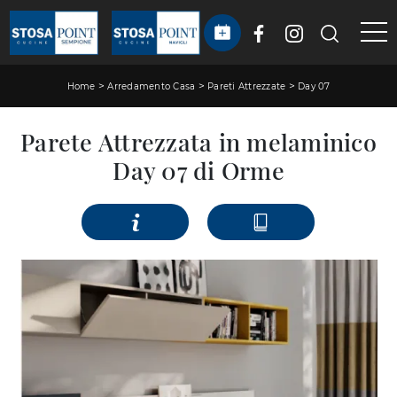
>
>
>
Home
Arredamento Casa
Pareti Attrezzate
Day 07
Parete Attrezzata in melaminico
Day 07 di Orme