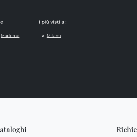
le
I più visti a :
Moderne
Milano
cataloghi
Richi