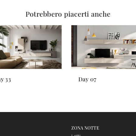
Potrebbero piacerti anche
y 33
Day 07
ZONA NOTTE
Letti