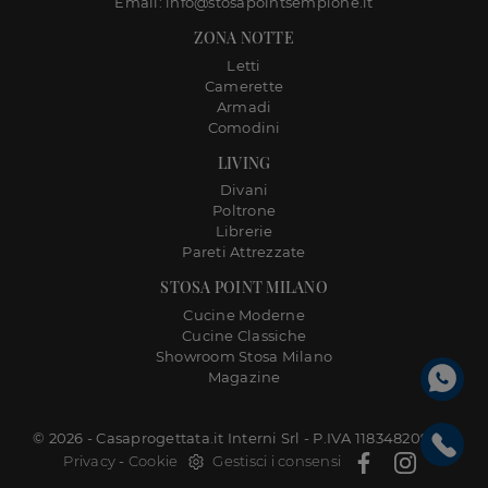
Email: info@stosapointsempione.it
ZONA NOTTE
Letti
Camerette
Armadi
Comodini
LIVING
Divani
Poltrone
Librerie
Pareti Attrezzate
STOSA POINT MILANO
Cucine Moderne
Cucine Classiche
Showroom Stosa Milano
Magazine
© 2026 - Casaprogettata.it Interni Srl - P.IVA 11834820968 |
Privacy
-
Cookie
Gestisci i consensi