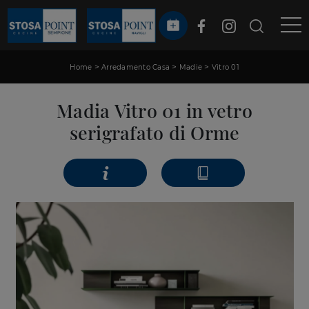
>
>
>
Home
Arredamento Casa
Madie
Vitro 01
Madia Vitro 01 in vetro
serigrafato di Orme