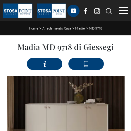
>
>
>
Home
Arredamento Casa
Madie
MD 9718
Madia MD 9718 di Giessegi