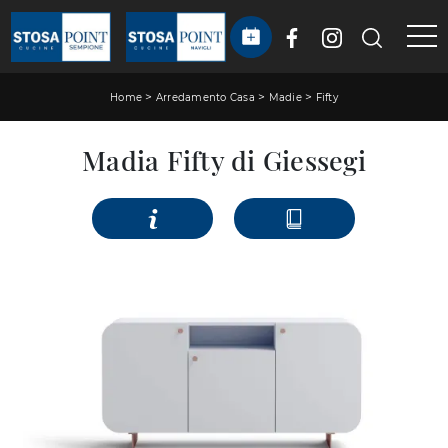
>
>
>
Home
Arredamento Casa
Madie
Fifty
Madia Fifty di Giessegi