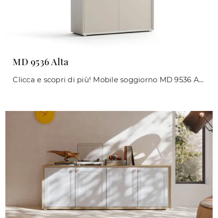
MD 9536 Alta
Clicca e scopri di più! Mobile soggiorno MD 9536 Alta di Giessegi in laccato opaco: ti attende per completare le tue stanze moderne.