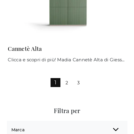
Cannetè Alta
Clicca e scopri di più! Madia Cannetè Alta di Giessegi in laccato opaco: ti sta aspettando per completare le tue stanze moderne.
1
2
3
Filtra per
Marca