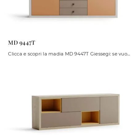
MD 9447T
Clicca e scopri la madia MD 9447T Giessegi: se vuoi mobili in laccato opaco per stanze moderne, questa è la scelta ideale per te!