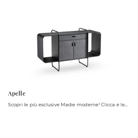
Apelle
Scopri le più esclusive Madie moderne! Clicca e leggi l'articolo: mobile soggiorno Apelle in metallo, soluzione pratica e sofisticata.