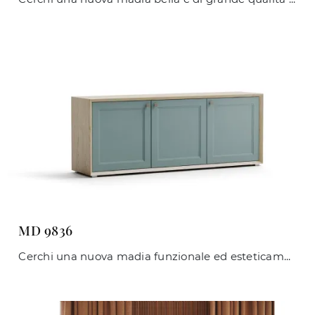
MD 9836
Cerchi una nuova madia funzionale ed esteticamente gradevole dalle linee classiche? Ti offriamo il modello MD 9836 di Giessegi, realizzato in laccato ...