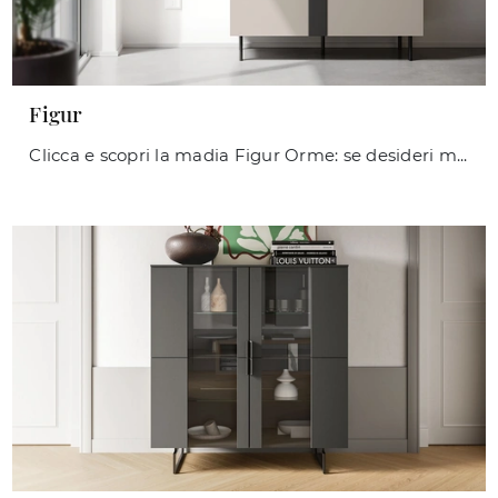
Figur
Clicca e scopri la madia Figur Orme: se desideri mobili in melaminico per stanze moderne, questa è l'acquisto perfetto per te!