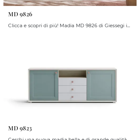
MD 9826
Clicca e scopri di più! Madia MD 9826 di Giessegi in melaminico: ti sta aspettando per valorizzare le tue stanze classiche.
MD 9823
Cerchi una nuova madia bella e di grande qualità dalle linee classiche? Ti offriamo il modello MD 9823 di Giessegi, realizzato in laccato opaco.