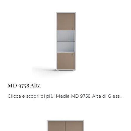
MD 9758 Alta
Clicca e scopri di più! Madia MD 9758 Alta di Giessegi in laccato opaco: ti sta aspettando per impreziosire le tue stanze moderne.