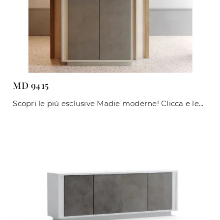
MD 9415
Scopri le più esclusive Madie moderne! Clicca e leggi l'articolo: mobile soggiorno MD 9415 in melaminico, soluzione bella e funzionale.