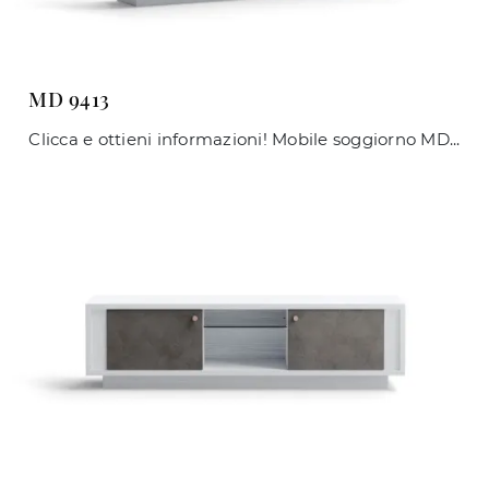
MD 9413
Clicca e ottieni informazioni! Mobile soggiorno MD 9413 di Giessegi in melaminico: ti attende per completare le tue stanze moderne.