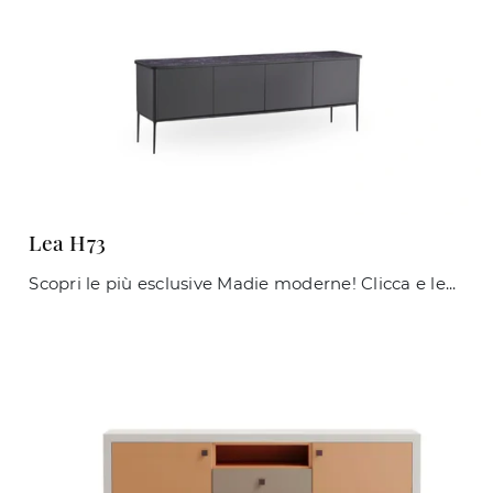
Lea H73
Scopri le più esclusive Madie moderne! Clicca e leggi l'articolo: madia Lea H73 in laccato opaco, soluzione bella e funzionale.