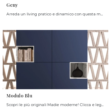
Geny
Arreda un living pratico e dinamico con questa madia Geny di Orme: scopri le più originali Madie in melaminico.
Modulo Blu
Scopri le più originali Madie moderne! Clicca e leggi l'articolo: mobile soggiorno Modulo Blu in laccato opaco, soluzione funzionale ed esteticamente ...