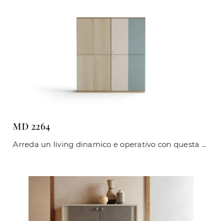
MD 2264
Arreda un living dinamico e operativo con questa madia MD 2264 di Giessegi: scopri le più originali Madie in melaminico.