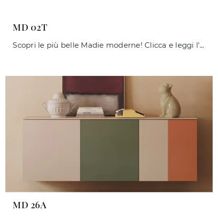
MD 02T
Scopri le più belle Madie moderne! Clicca e leggi l'articolo: madia MD 02T in laccato opaco, soluzione funzionale ed esteticamente gradevole.
MD 26A