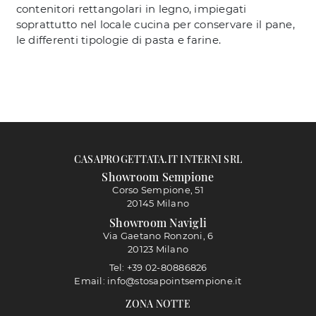
contenitori rettangolari in legno, impiegati
soprattutto nel locale cucina per conservare il pane,
le differenti tipologie di pasta e farine.
CASAPROGETTATA.IT INTERNI SRL
Showroom Sempione
Corso Sempione, 51
20145 Milano
Showroom Navigli
Via Gaetano Ronzoni, 6
20123 Milano
Tel: +39 02-80886826
Email: info@stosapointsempione.it
ZONA NOTTE