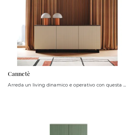
Cannetè
Arreda un living dinamico e operativo con questa madia Cannetè di Giessegi: scopri le più esclusive Madie in laccato opaco.