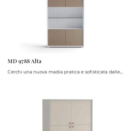
MD 9788 Alta
Cerchi una nuova madia pratica e sofisticata dalle linee moderne? Ti presentiamo il modello MD 9788 Alta di Giessegi, realizzato in laccato opaco.