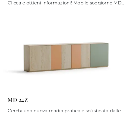
Clicca e ottieni informazioni! Mobile soggiorno MD 26A di Giessegi in laccato opaco: ti sta aspettando per completare le tue stanze moderne.
MD 24Z
Cerchi una nuova madia pratica e sofisticata dalle linee moderne? Ti offriamo il modello MD 24Z di Giessegi, realizzato in melaminico.