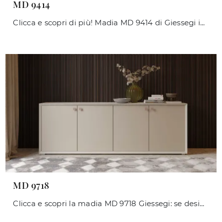
MD 9414
Clicca e scopri di più! Madia MD 9414 di Giessegi in melaminico: ti attende per arricchire le tue stanze moderne.
MD 9718
Clicca e scopri la madia MD 9718 Giessegi: se desideri mobili in laccato opaco per stanze moderne, questa è la scelta ideale per te!