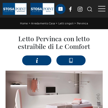
>
>
>
Home
Arredamento Casa
Letti singoli
Pervinca
Letto Pervinca con letto
estraibile di Le Comfort