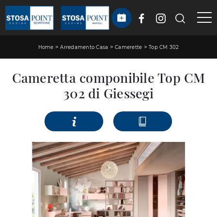
>
>
>
Home
Arredamento Casa
Camerette
Top CM 302
Cameretta componibile Top CM
302 di Giessegi