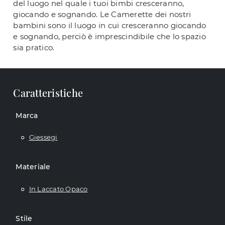
del luogo nel quale i tuoi bimbi cresceranno,
giocando e sognando. Le Camerette dei nostri
bambini sono il luogo in cui cresceranno giocando
e sognando, perciò è imprescindibile che lo spazio
sia pratico.
Caratteristiche
Marca
Giessegi
Materiale
In Laccato Opaco
Stile