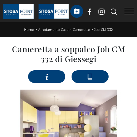
>
>
>
Home
Arredamento Casa
Camerette
Job CM 332
Cameretta a soppalco Job CM
332 di Giessegi