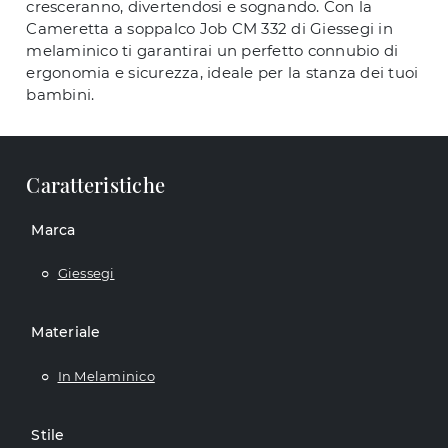
cresceranno, divertendosi e sognando. Con la
Cameretta a soppalco Job CM 332 di Giessegi in
melaminico ti garantirai un perfetto connubio di
ergonomia e sicurezza, ideale per la stanza dei tuoi
bambini.
Caratteristiche
Marca
Giessegi
Materiale
In Melaminico
Stile