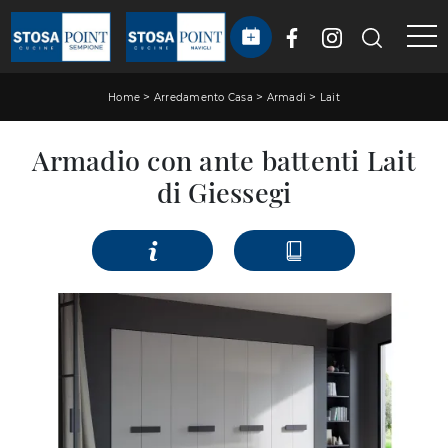
>
>
>
Home
Arredamento Casa
Armadi
Lait
Armadio con ante battenti Lait
di Giessegi