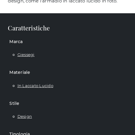
design, come l'armadio in laccato lucido in foto.
Caratteristiche
Marca
Giessegi
Materiale
In Laccato Lucido
Stile
Design
Tipologia