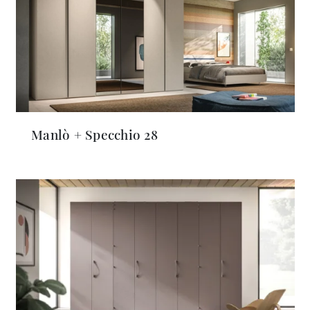
Manlò + Specchio 28