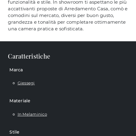
funzionalità e stile. In showroom ti aspettano le più
accattivanti proposte di Arredamento Casa, comò e
comodini sul mercato, diversi per buon gusto,
grandezza e tonalità per completare ottimamente
una camera pratica e sofisticata.
Caratteristiche
Marca
Giessegi
Materiale
In Melaminico
Stile