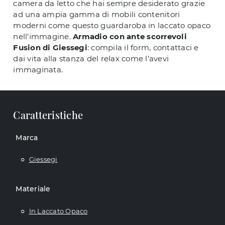
camera da letto che hai sempre desiderato grazie
ad una ampia gamma di mobili contenitori
moderni come questo guardaroba in laccato opaco
nell'immagine.
Armadio con ante scorrevoli
Fusion di Giessegi
: compila il form, contattaci e
dai vita alla stanza del relax come l'avevi
immaginata.
Caratteristiche
Marca
Giessegi
Materiale
In Laccato Opaco