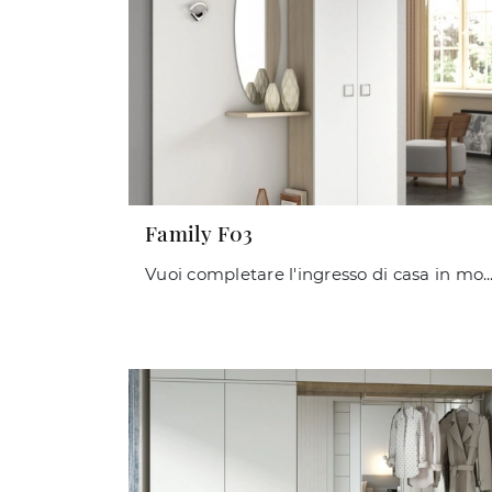
Family F03
Vuoi completare l'ingresso di casa in modo pratico e dinamico? Scopri il modello Family F03 di Maconi