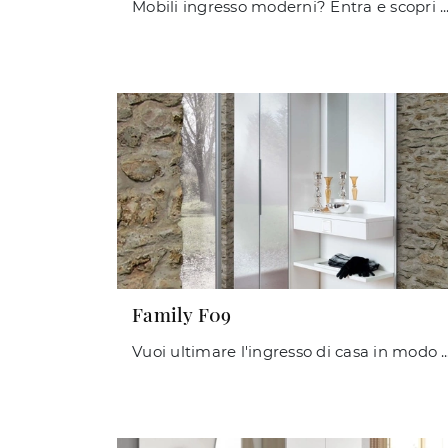
Mobili ingresso moderni? Entra e scopri di più sul modello Family F14 in laminato dell'azienda Maconi per ing
Family F09
Vuoi ultimare l'ingresso di casa in modo pratico e operativo? Scopri il modello Fami