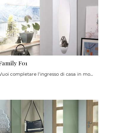
Family F01
Vuoi completare l'ingresso di casa in modo dinamico e operativo? Scopri il modello Family F01 di Maconi in laminato!