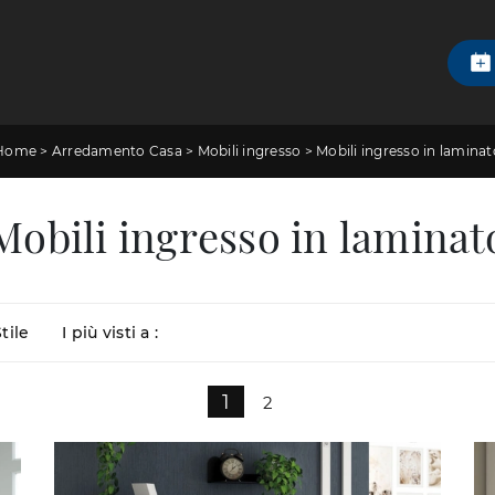
Home
>
Arredamento Casa
>
Mobili ingresso
>
Mobili ingresso in laminat
Mobili ingresso in laminat
tile
I più visti a :
1
2