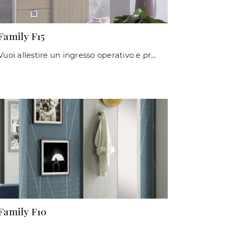
Family F15
Vuoi allestire un ingresso operativo e pratico? Ti offriamo il mobile Family F15 di Maconi in laminato, pensato per spazi moderni.
Family F10