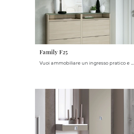
Family F25
Vuoi ammobiliare un ingresso pratico e operativo? Ti offriamo il mobile Family F25 di Maconi in laminato, pensato per spazi moderni.