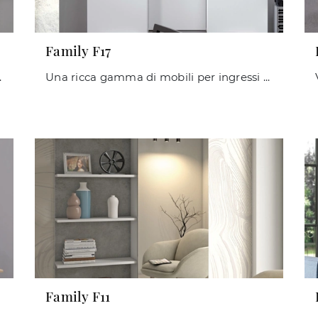
Family F17
ly F18 di Maconi in laminato!
Una ricca gamma di mobili per ingressi moderni: il modello Family F17 Maconi in laminato ti attende per ultimare l'arredo.
Family F11