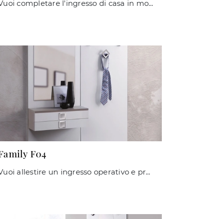
Vuoi completare l'ingresso di casa in modo dinamico e operativo? Scopri il modello Family F10 di Maconi in laminato!
Family F04
Vuoi allestire un ingresso operativo e pratico? Ti offriamo il mobile Family F04 di Maconi in laminato, perfetto per spazi moderni.