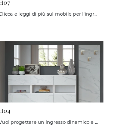
H07
Clicca e leggi di più sul mobile per l'ingresso H07 di Maconi! Potrai ammobiliare spazi moderni ammobiliandoli ottimamente.
H04
Vuoi progettare un ingresso dinamico e operativo? Ti presentiamo il mobile H04 di Maconi in laminato, ideale per spazi moderni.