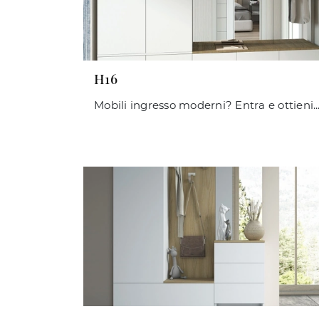
H16
Mobili ingresso moderni? Entra e ottieni informazioni sul modello H16 in laminato dell'azienda Maconi per ing