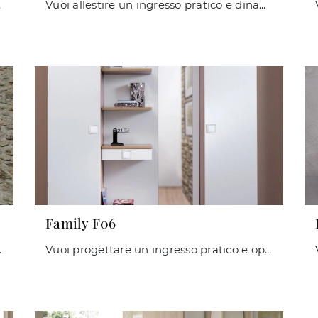
ressi moderni.
Vuoi allestire un ingresso pratico e dinamico? Ti presentiamo il mobile Family F11 di Maconi in laminato, ideale per spazi moderni.
Family F06
ly F09 di Maconi in laminato!
Vuoi progettare un ingresso pratico e operativo? Ecco a te il mobile Family F06 di Maconi in laminato, perfetto per spazi moderni.