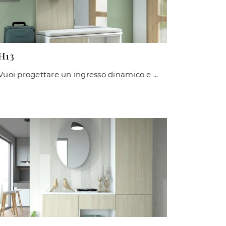
H13
Vuoi progettare un ingresso dinamico e operativo? Ecco a te il mobile H13 di Maconi in laminato, perfetto per spazi moderni.