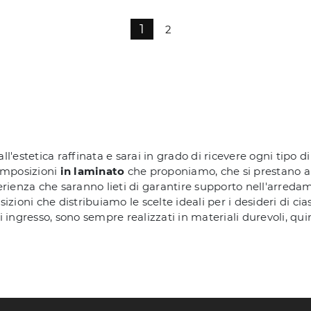
1
2
ll'estetica raffinata e sarai in grado di ricevere ogni tipo d
composizioni
in laminato
che proponiamo, che si prestano a es
erienza che saranno lieti di garantire supporto nell'arredam
sizioni che distribuiamo le scelte ideali per i desideri di 
 ingresso, sono sempre realizzati in materiali durevoli, quin