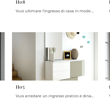
H08
Vuoi ultimare l'ingresso di casa in modo dinamico e operativo? Scopri il modello H08 di Maconi in laminato!
H05
Vuoi arredare un ingresso pratico e dinamico? Ti presentiamo il mobile H05 di Maconi in laminato, pensato per spazi moderni.