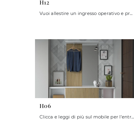
H12
Vuoi allestire un ingresso operativo e pratico? Ecco a te il mobile H12 di Maconi in laminato, ideale per spazi moderni.
H06
Clicca e leggi di più sul mobile per l'entrata H06 di Maconi! Potrai progettare spazi moderni attrezzandoli perfettamente.