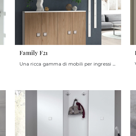
Family F21
Una ricca gamma di mobili per ingressi moderni: il modello Family F21 Maconi in laminato ti sta aspettando per completare l'arredo.