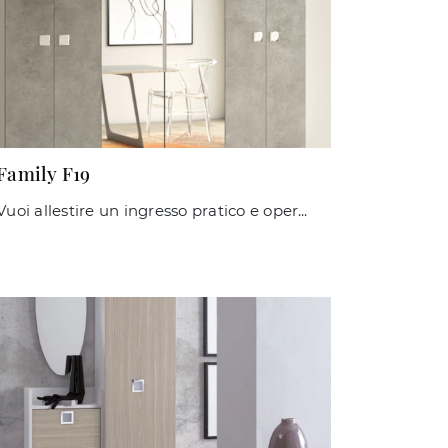
Family F19
Vuoi allestire un ingresso pratico e operativo? Ecco a te il mobile Family F19 di Maconi in laminato, pensato per spazi moderni.