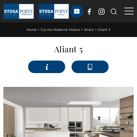
>
>
>
Home
Cucine Moderne Milano
Aliant
Aliant 5
Aliant 5