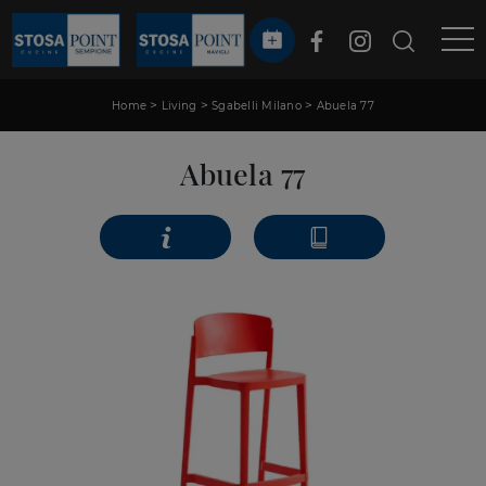
>
>
>
Home
Living
Sgabelli Milano
Abuela 77
Abuela 77