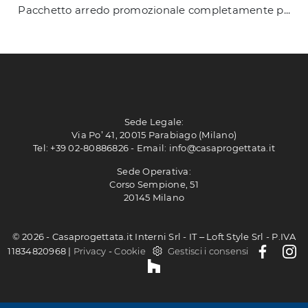
Pacchetto arredo promozionale completamente personalizzabile, Scrivici e troveremo la soluzione più adatta a te!
Sede Legale:
Via Po’ 41, 20015 Parabiago (Milano)
Tel: +39 02-80886826
-
Email: info@casaprogettata.it
Sede Operativa:
Corso Sempione, 51
20145 Milano
© 2026 - Casaprogettata.it Interni Srl - IT – Loft Style Srl - P.IVA
11834820968 |
Privacy
-
Cookie
Gestisci i consensi